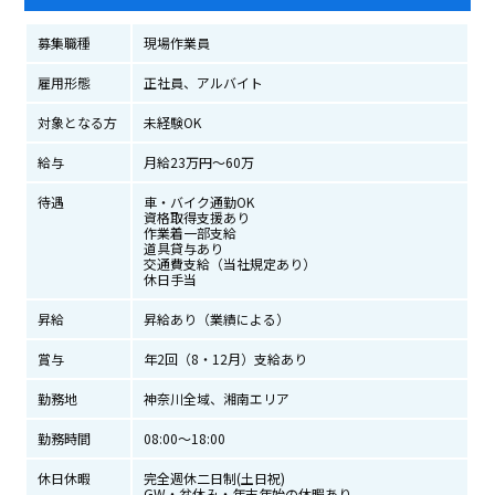
募集職種
現場作業員
雇用形態
正社員、アルバイト
対象となる方
未経験OK
給与
月給23万円～60万
待遇
車・バイク通勤OK
資格取得支援あり
作業着一部支給
道具貸与あり
交通費支給（当社規定あり）
休日手当
昇給
昇給あり（業績による）
賞与
年2回（8・12月）支給あり
勤務地
神奈川全域、湘南エリア
勤務時間
08:00～18:00
休日休暇
完全週休二日制(土日祝)
GW・盆休み・年末年始の休暇あり。