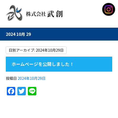
2024 10月 29
日別アーカイブ:
2024年10月29日
ホームページを公開しました！
投稿日
2024年10月29日
F
T
Li
a
w
n
c
itt
e
e
er